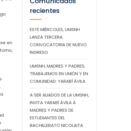
Comunicados
recientes
lgo
ESTE MIÉRCOLES, UMSNH
LANZA TERCERA
rse en
CONVOCATORIA DE NUEVO
torno,
INGRESO
UMSNH, MADRES Y PADRES,
TRABAJEMOS EN UNIÓN Y EN
e
COMUNIDAD: YARABÍ ÁVILA
,
la
A SER ALIADOS DE LA UMSNH,
INVITA YARABÍ ÁVILA A
MADRES Y PADRES DE
ad
ESTUDIANTES DEL
n
BACHILLERATO NICOLAITA
fusión