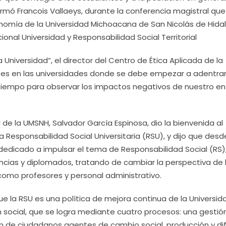
rmó Francois Vallaeys, durante la conferencia magistral que
conomía de la Universidad Michoacana de San Nicolás de Hida
nal Universidad y Responsabilidad Social Territorial
 Universidad”, el director del Centro de Ética Aplicada de la
ue es en las universidades donde se debe empezar a adentra
tiempo para observar los impactos negativos de nuestro en
l de la UMSNH, Salvador García Espinosa, dio la bienvenida al
 Responsabilidad Social Universitaria (RSU), y dijo que desd
dedicado a impulsar el tema de Responsabilidad Social (RS)
encias y diplomados, tratando de cambiar la perspectiva de 
como profesores y personal administrativo.
ue la RSU es una política de mejora continua de la Universid
 social, que se logra mediante cuatro procesos: una gestió
ión de ciudadanos agentes de cambio social, producción y di