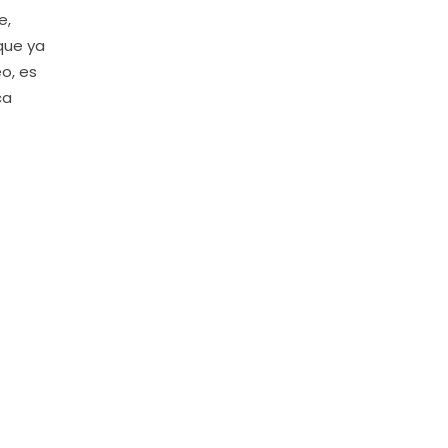
e,
que ya
o, es
ca