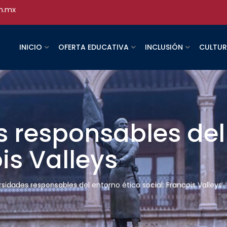
h.mx
INICIO
OFERTA EDUCATIVA
INCLUSIÓN
CULTU
 responsables del
is Valleys
rsidades responsables del entorno ético social: Francois Valleys