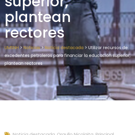
superior,
plantean
rectores
>
>
>
UMSNH
Noticias
Noticia destacada
Utilizar recursos de
excedentes petroleros para financiar la educación superior,
plantean rectores
Noticia destacada
,
Orgullo Nicolaita
,
Principal