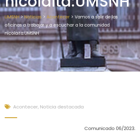
nicolaita:UMSNH
>
>
>
UMSNH
Noticias
Acontecer
Vamos a salir de las
oficinas a trabajar y a escuchar a la comunidad
nicolaita:UMSNH
Acontecer
,
Noticia destacada
Comunicado 06/2023.