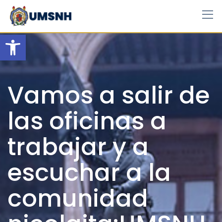
Skip
to
content
Open toolbar
Vamos a salir de
las oficinas a
trabajar y a
escuchar a la
comunidad