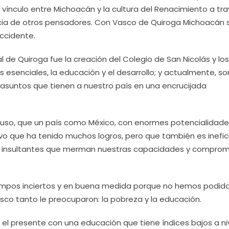
 vínculo entre Michoacán y la cultura del Renacimiento a tr
ncia de otros pensadores. Con Vasco de Quiroga Michoacán 
Occidente.
de Quiroga fue la creación del Colegio de San Nicolás y los
 esenciales, la educación y el desarrollo; y actualmente, so
 asuntos que tienen a nuestro país en una encrucijada
so, que un país como México, con enormes potencialidade
vo que ha tenido muchos logros, pero que también es inefic
dad insultantes que merman nuestras capacidades y compro
iempos inciertos y en buena medida porque no hemos podid
co tanto le preocuparon: la pobreza y la educación.
l presente con una educación que tiene índices bajos a ni