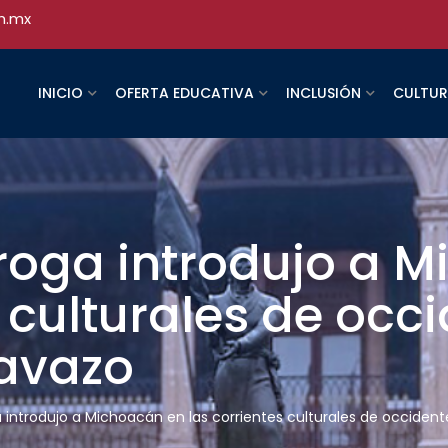
h.mx
INICIO
OFERTA EDUCATIVA
INCLUSIÓN
CULTU
roga introdujo a 
s culturales de occ
avazo
 introdujo a Michoacán en las corrientes culturales de occiden