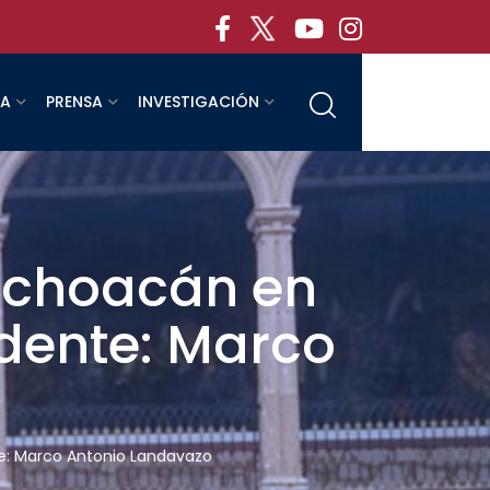
RA
PRENSA
INVESTIGACIÓN
Michoacán en
idente: Marco
te: Marco Antonio Landavazo