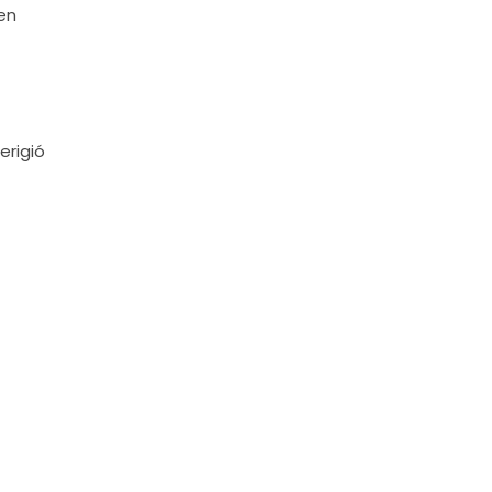
 en
erigió