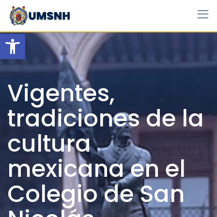
Skip
to
content
Open toolbar
Vigentes,
tradiciones de la
cultura
mexicana en el
Colegio de San