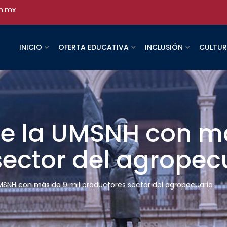
h.mx
INICIO
OFERTA EDUCATIVA
INCLUSIÓN
CULTU
de la UMSNH con má
sector del agropec
UMSNH con más de 9 mil productores sector del agropecuario