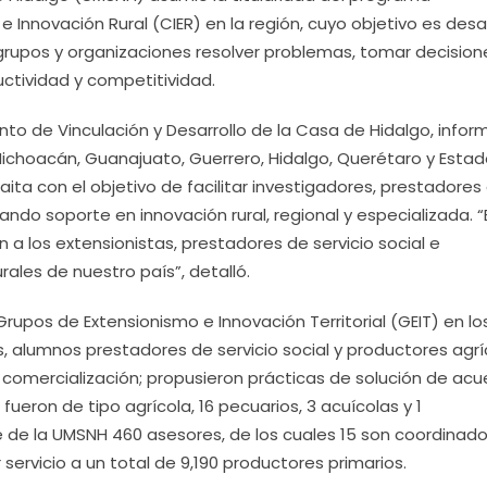
Innovación Rural (CIER) en la región, cuyo objetivo es desar
rupos y organizaciones resolver problemas, tomar decision
uctividad y competitividad.
to de Vinculación y Desarrollo de la Casa de Hidalgo, inform
Michoacán, Guanajuato, Guerrero, Hidalgo, Querétaro y Esta
laita con el objetivo de facilitar investigadores, prestadores
 dando soporte en innovación rural, regional y especializada. 
a los extensionistas, prestadores de servicio social e
ales de nuestro país”, detalló.
Grupos de Extensionismo e Innovación Territorial (GEIT) en lo
s, alumnos prestadores de servicio social y productores agrí
omercialización; propusieron prácticas de solución de acu
3 fueron de tipo agrícola, 16 pecuarios, 3 acuícolas y 1
te de la UMSNH 460 asesores, de los cuales 15 son coordinad
servicio a un total de 9,190 productores primarios.