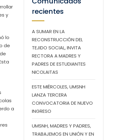
Comunicados
rollar
recientes
es y
A SUMAR EN LA
ó lo
RECONSTRUCCIÓN DEL
do de
TEJIDO SOCIAL, INVITA
 de
RECTORA A MADRES Y
“Esta
PADRES DE ESTUDIANTES
NICOLAITAS
ESTE MIÉRCOLES, UMSNH
s
LANZA TERCERA
colas
CONVOCATORIA DE NUEVO
erdo a
INGRESO
ores
UMSNH, MADRES Y PADRES,
TRABAJEMOS EN UNIÓN Y EN