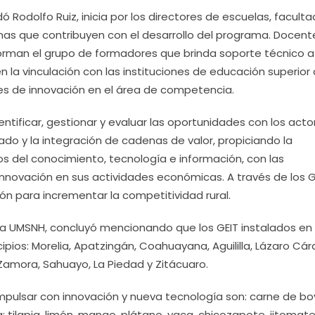
ó Rodolfo Ruiz, inicia por los directores de escuelas, facult
amas que contribuyen con el desarrollo del programa. Docent
forman el grupo de formadores que brinda soporte técnico a
n la vinculación con las instituciones de educación superior
es de innovación en el área de competencia.
ificar, gestionar y evaluar las oportunidades con los acto
cado y la integración de cadenas de valor, propiciando la
icios del conocimiento, tecnología e información, con las
innovación en sus actividades económicas. A través de los G
n para incrementar la competitividad rural.
 la UMSNH, concluyó mencionando que los GEIT instalados en
pios: Morelia, Apatzingán, Coahuayana, Aguililla, Lázaro Cá
amora, Sahuayo, La Piedad y Zitácuaro.
ulsar con innovación y nueva tecnología son: carne de bov
; tilapia, limón, mango, plátano, yaca, chicozapote, jitomate