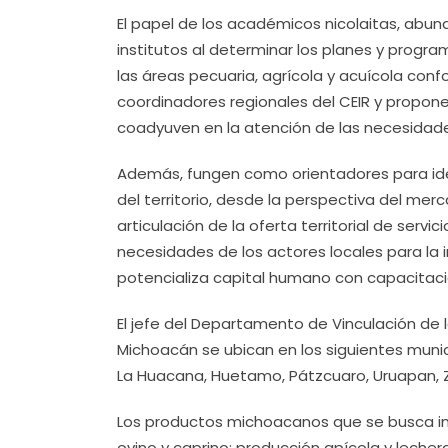
El papel de los académicos nicolaitas, abund
institutos al determinar los planes y progr
las áreas pecuaria, agrícola y acuícola con
coordinadores regionales del CEIR y propone
coadyuven en la atención de las necesidad
Además, fungen como orientadores para ident
del territorio, desde la perspectiva del mer
articulación de la oferta territorial de serv
necesidades de los actores locales para la 
potencializa capital humano con capacitació
El jefe del Departamento de Vinculación de
Michoacán se ubican en los siguientes munici
La Huacana, Huetamo, Pátzcuaro, Uruapan, Z
Los productos michoacanos que se busca imp
ovino y caprino; producción apícola y lechera