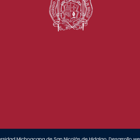
rsidad Michoacana de San Nicolás de Hidalgo. Desarrollo we