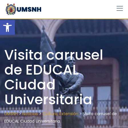
Skip
to
content
Open toolbar
Visita carrusel
de EDUCAL
Ciudad
Universitaria
>
>
>
UMSNH
Noticias
Cultura, Extensión
Visita carrusel de
EDUCAL Ciudad Universitaria