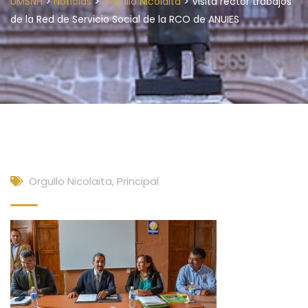
>
>
>
UMSNH
Noticias
Orgullo Nicolaita
Visita rector trabajos
de la Red de Servicio Social de la RCO de ANUIES
Orgullo Nicolaita
,
Principal