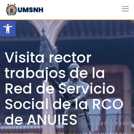
Skip
to
content
Open toolbar
Visita rector
trabajos de la
Red de Servicio
Social de la RCO
de ANUIES