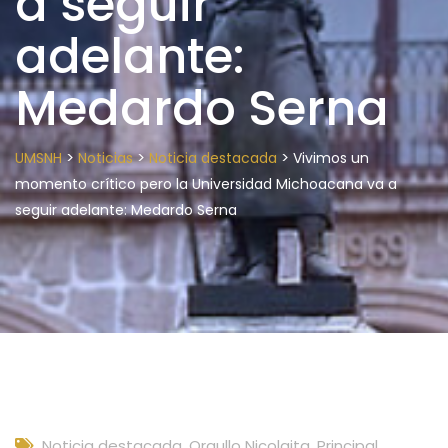
a seguir
adelante:
Medardo Serna
>
>
>
UMSNH
Noticias
Noticia destacada
Vivimos un
momento crítico pero la Universidad Michoacana va a
seguir adelante: Medardo Serna
Noticia destacada
,
Orgullo Nicolaita
,
Principal