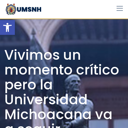
Skip
to
content
Open toolbar
Vivimos un
momento crítico
pero la
Universidad
Michoacana va