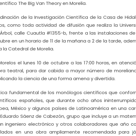
entífico The Big Van Theory en Morelia.
dinación de la Investigación Científica de la Casa de Hidal
s, como toda actividad de difusión que realiza la Univers
Árbol, calle Cuautla #1355-b, frente a las instalaciones de
ctubre en un horario de 11 de la mañana a 2 de la tarde, ad
a la Catedral de Morelia.
relos el lunes 10 de octubre a las 17:00 horas, en atenció
a teatral, para dar cabida a mayor número de morelian
licando la ciencia de una forma amena y divertida.
stica fundamental de los monólogos científicos que confor
ntíficos españoles, que durante ocho años ininterrumpid
ropea, México y algunos países de Latinoamérica en una ca
r Eduardo Sáenz de Cabezón, grupo que incluye a un matem
 un ingeniero electrónico y otros colaboradores que año c
ollados en una obra ampliamente recomendada para j