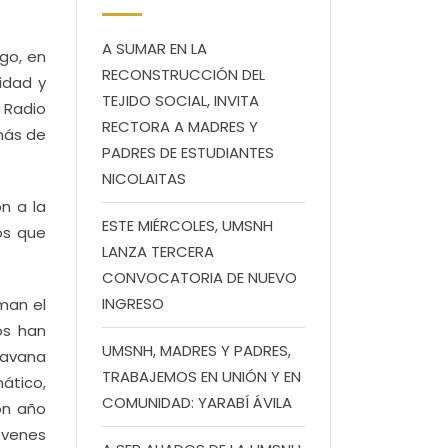
A SUMAR EN LA
go, en
RECONSTRUCCIÓN DEL
idad y
TEJIDO SOCIAL, INVITA
 Radio
RECTORA A MADRES Y
emás de
PADRES DE ESTUDIANTES
NICOLAITAS
n a la
ESTE MIÉRCOLES, UMSNH
os que
LANZA TERCERA
CONVOCATORIA DE NUEVO
INGRESO
man el
os han
UMSNH, MADRES Y PADRES,
ravana
TRABAJEMOS EN UNIÓN Y EN
ático,
COMUNIDAD: YARABÍ ÁVILA
on año
óvenes