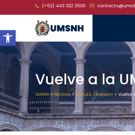
Skip
(+52) 443 322 3500
contacto@umic
to
content
Open toolbar
Vuelve a la 
>
>
>
UMSNH
Noticias
Cultura, Extensión
Vuelve 