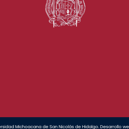
rsidad Michoacana de San Nicolás de Hidalgo. Desarrollo we