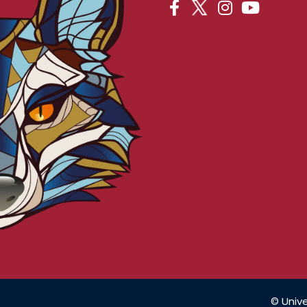
© Unive