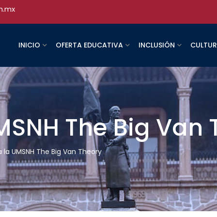
h.mx
INICIO
OFERTA EDUCATIVA
INCLUSIÓN
CULTU
UMSNH The Big Van 
a la UMSNH The Big Van Theory