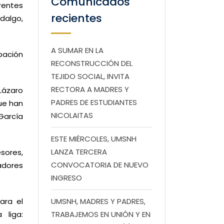
Comunicados
rentes
recientes
dalgo,
A SUMAR EN LA
ipación
RECONSTRUCCIÓN DEL
TEJIDO SOCIAL, INVITA
RECTORA A MADRES Y
Lázaro
PADRES DE ESTUDIANTES
ue han
NICOLAITAS
García
ESTE MIÉRCOLES, UMSNH
LANZA TERCERA
sores,
CONVOCATORIA DE NUEVO
adores
INGRESO
ara el
UMSNH, MADRES Y PADRES,
 liga:
TRABAJEMOS EN UNIÓN Y EN