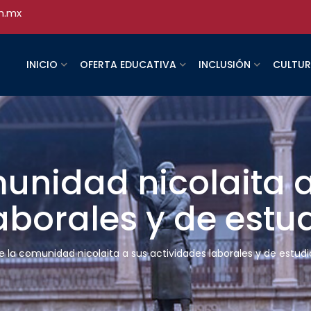
h.mx
INICIO
OFERTA EDUCATIVA
INCLUSIÓN
CULTU
unidad nicolaita 
aborales y de estu
e la comunidad nicolaita a sus actividades laborales y de estudi