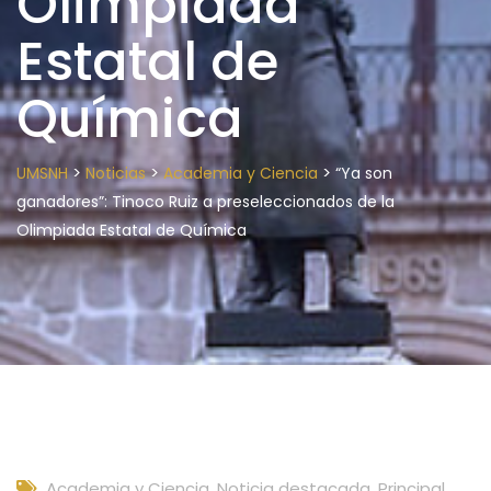
Olimpiada
Estatal de
Química
>
>
>
UMSNH
Noticias
Academia y Ciencia
“Ya son
ganadores”: Tinoco Ruiz a preseleccionados de la
Olimpiada Estatal de Química
Academia y Ciencia
,
Noticia destacada
,
Principal