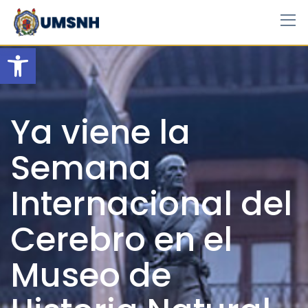
Skip
to
content
Open toolbar
Ya viene la
Semana
Internacional del
Cerebro en el
Museo de