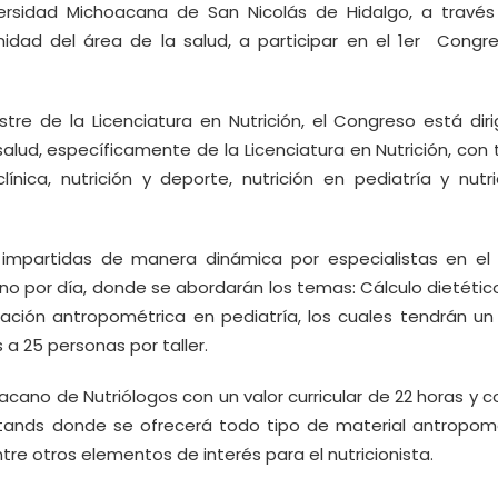
iversidad Michoacana de San Nicolás de Hidalgo, a través
unidad del área de la salud, a participar en el 1er Congr
e de la Licenciatura en Nutrición, el Congreso está diri
salud, específicamente de la Licenciatura en Nutrición, co
ínica, nutrición y deporte, nutrición en pediatría y nutri
 impartidas de manera dinámica por especialistas en el
no por día, donde se abordarán los temas: Cálculo dietético
ación antropométrica en pediatría, los cuales tendrán un
 a 25 personas por taller.
acano de Nutriólogos con un valor curricular de 22 horas y 
stands donde se ofrecerá todo tipo de material antropomé
entre otros elementos de interés para el nutricionista.