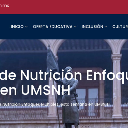
h.mx
INICIO
OFERTA EDUCATIVA
INCLUSIÓN
CULTU
de Nutrición Enfoqu
 en UMSNH
e Nutrición Enfoques Múltiples, esta semana en UMSNH