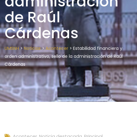
administración
de Raúl
Cárdenas
>
>
>
UMSNH
Noticias
Acontecer
Estabilidad financiera y
orden administrativo, sello de la administración de Raúl
Cárdenas
Acontecer
,
Noticia destacada
,
Principal