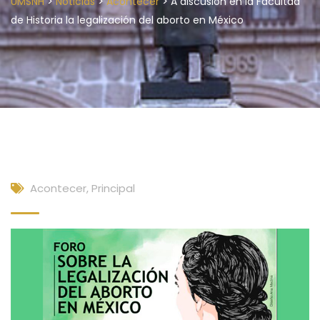
>
>
>
UMSNH
Noticias
Acontecer
A discusión en la Facultad
de Historia la legalización del aborto en México
Acontecer
,
Principal