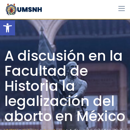
Skip
to
content
Open toolbar
A discusión en la
Facultad de
Historia la
legalización del
aborto en México