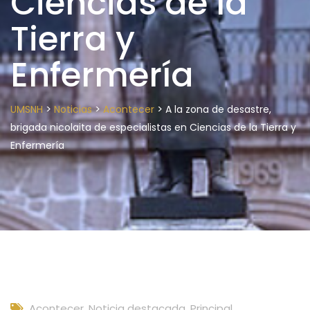
Ciencias de la
Tierra y
Enfermería
>
>
>
UMSNH
Noticias
Acontecer
A la zona de desastre,
brigada nicolaita de especialistas en Ciencias de la Tierra y
Enfermería
Acontecer
,
Noticia destacada
,
Principal