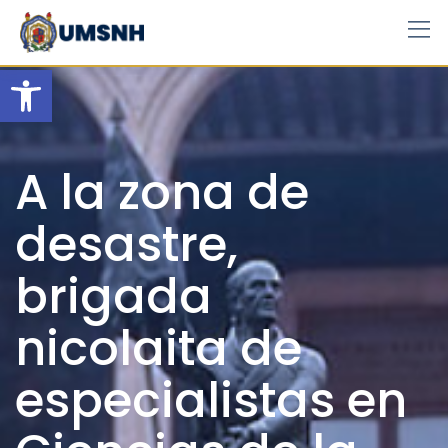
Skip
to
content
Open toolbar
A la zona de
desastre,
brigada
nicolaita de
especialistas en