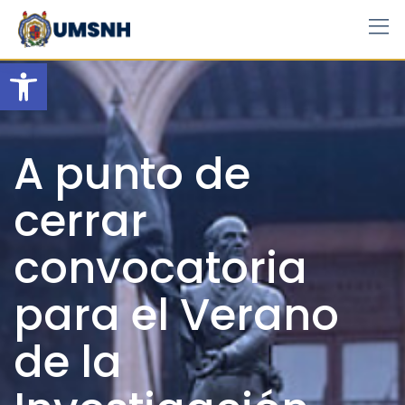
Skip
to
content
Open toolbar
A punto de
cerrar
convocatoria
para el Verano
de la