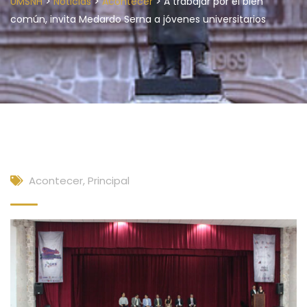
>
>
>
UMSNH
Noticias
Acontecer
A trabajar por el bien
común, invita Medardo Serna a jóvenes universitarios
Acontecer
,
Principal