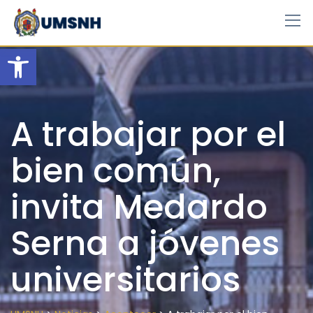
Skip
to
content
Open toolbar
A trabajar por el
bien común,
invita Medardo
Serna a jóvenes
universitarios