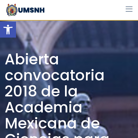
Skip
to
content
Open toolbar
Abierta
convocatoria
2018 de la
Academia
Mexicana de