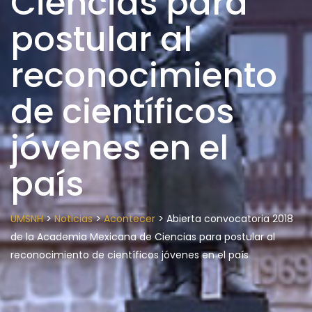
Ciencias para
postular al
reconocimiento
de científicos
jóvenes en el
país
>
>
>
UMSNH
Noticias
Acontecer
Abierta convocatoria 2018
de la Academia Mexicana de Ciencias para postular al
reconocimiento de científicos jóvenes en el país