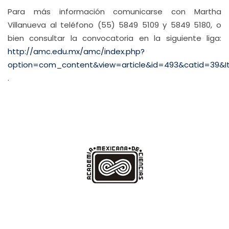
Para más información comunicarse con Martha
Villanueva al teléfono (55) 5849 5109 y 5849 5180, o
bien consultar la convocatoria en la siguiente liga:
http://amc.edu.mx/amc/index.php?
option=com_content&view=article&id=493&catid=39&I
.