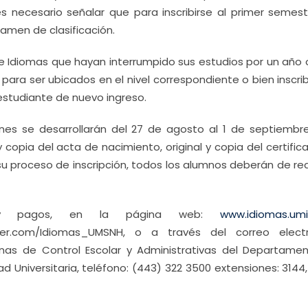
s necesario señalar que para inscribirse al primer semestr
amen de clasificación.
 Idiomas que hayan interrumpido sus estudios por un año 
ara ser ubicados en el nivel correspondiente o bien inscrib
estudiante de nuevo ingreso.
ones se desarrollarán del 27 de agosto al 1 de septiembre
 y copia del acta de nacimiento, original y copia del certifi
 su proceso de inscripción, todos los alumnos deberán de rea
s y pagos, en la página web:
www.idiomas.um
ter.com/Idiomas_UMSNH, o a través del correo electr
inas de Control Escolar y Administrativas del Departame
ad Universitaria, teléfono: (443) 322 3500 extensiones: 3144,