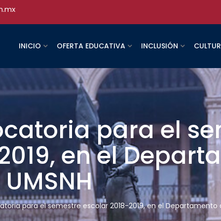
h.mx
INICIO
OFERTA EDUCATIVA
INCLUSIÓN
CULTU
catoria para el s
2019, en el Depar
a UMSNH
atoria para el semestre escolar 2018-2019, en el Departamento