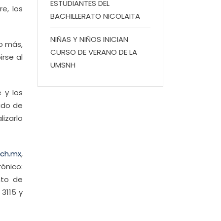
ESTUDIANTES DEL
e, los
BACHILLERATO NICOLAITA
NIÑAS Y NIÑOS INICIAN
o más,
CURSO DE VERANO DE LA
irse al
UMSNH
 y los
cado de
lizarlo
ich.mx
,
ónico:
nto de
 3115 y