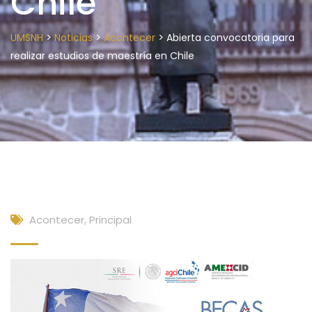
Chile
>
>
>
UMSNH
Noticias
Acontecer
Abierta convocatoria para
realizar estudios de maestría en Chile
Acontecer
,
Principal