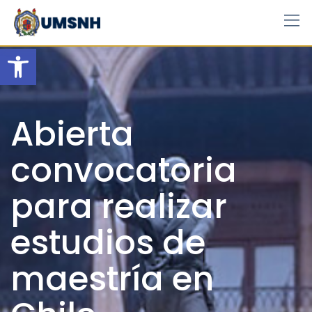
Skip
to
content
Open toolbar
Abierta
convocatoria
para realizar
estudios de
maestría en