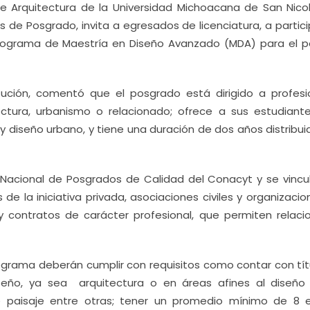
 de Arquitectura de la Universidad Michoacana de San Nico
s de Posgrado, invita a egresados de licenciatura, a partic
 Programa de Maestría en Diseño Avanzado (MDA) para el p
titución, comentó que el posgrado está dirigido a profesi
tura, urbanismo o relacionado; ofrece a sus estudiant
y diseño urbano, y tiene una duración de dos años distribu
 Nacional de Posgrados de Calidad del Conacyt y se vincu
de la iniciativa privada, asociaciones civiles y organizaci
 contratos de carácter profesional, que permiten relacio
rograma deberán cumplir con requisitos como contar con tít
diseño, ya sea arquitectura o en áreas afines al diseñ
a de paisaje entre otras; tener un promedio mínimo de 8 