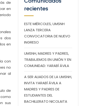
Comunicados
lás de
recientes
ipar en
eriodo
ESTE MIÉRCOLES, UMSNH
LANZA TERCERA
onales
CONVOCATORIA DE NUEVO
es dos
INGRESO
idos en
UMSNH, MADRES Y PADRES,
TRABAJEMOS EN UNIÓN Y EN
la con
COMUNIDAD: YARABÍ ÁVILA
ones no
nar al
A SER ALIADOS DE LA UMSNH,
INVITA YARABÍ ÁVILA A
MADRES Y PADRES DE
ulo de
ESTUDIANTES DEL
o como
BACHILLERATO NICOLAITA
en sus