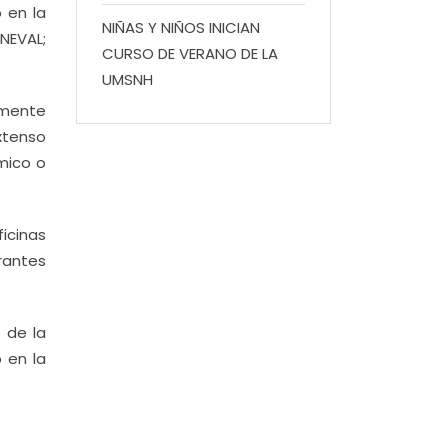
 en la
NIÑAS Y NIÑOS INICIAN
NEVAL;
CURSO DE VERANO DE LA
UMSNH
emente
extenso
mico o
ficinas
irantes
 de la
 en la