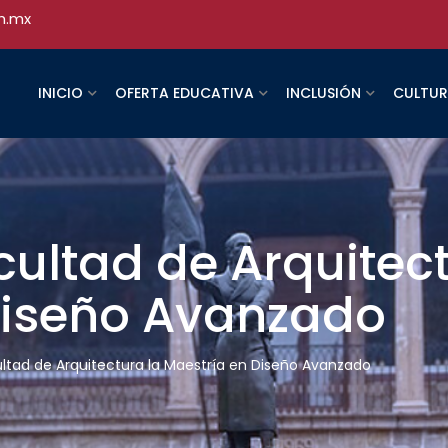
h.mx
INICIO
OFERTA EDUCATIVA
INCLUSIÓN
CULTU
cultad de Arquitect
Diseño Avanzado
ultad de Arquitectura la Maestría en Diseño Avanzado