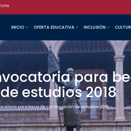
h.mx
INICIO
OFERTA EDUCATIVA
INCLUSIÓN
CULTU
nvocatoria para b
de estudios 2018
vocatoria para beca de continuación de estudios 2018