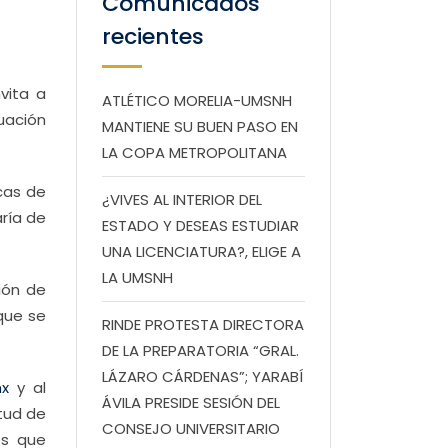
Comunicados
recientes
vita a
ATLÉTICO MORELIA-UMSNH
nuación
MANTIENE SU BUEN PASO EN
LA COPA METROPOLITANA
cas de
¿VIVES AL INTERIOR DEL
aría de
ESTADO Y DESEAS ESTUDIAR
UNA LICENCIATURA?, ELIGE A
LA UMSNH
ión de
que se
RINDE PROTESTA DIRECTORA
DE LA PREPARATORIA “GRAL.
LÁZARO CÁRDENAS”; YARABÍ
mx
y al
ÁVILA PRESIDE SESIÓN DEL
itud de
CONSEJO UNIVERSITARIO
es que