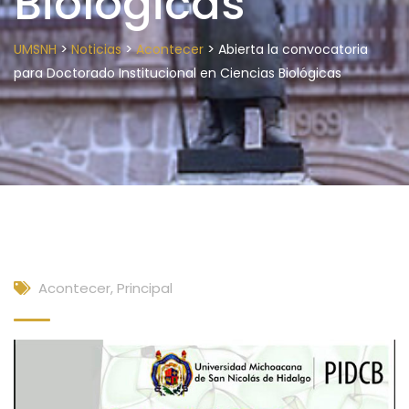
Biológicas
>
>
>
UMSNH
Noticias
Acontecer
Abierta la convocatoria
para Doctorado Institucional en Ciencias Biológicas
Acontecer
,
Principal