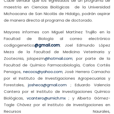
Cabe señalar que los egresados de un programa de
maestría en Ciencias Biológicas de la Universidad
Michoacana de San Nicolás de Hidalgo, podrán aspirar
de manera directa al programa de doctorado.
Mayores informes con Miguel Martínez Trujillo en la
Facultad de Biología al correo electrónico
codigogenetico
@gmail.com
; Joel Edmundo López
Meza de la Facultad de Medicina Veterinaria y
Zootecnia, jolopezm
@hotmail.com
; por parte de la
Facultad de Químico Farmacobiología, Carlos Cortés
Penagos,
necocs@yahoo.com
; José Herrera Camacho
por el Instituto de Investigaciones Agropecuarias y
Forestales,
josheca@gmail.com
; Eduardo Valencia
Cantera por el Instituto de Investigaciones Químico
Biológicas,
vcantero@umich.mx
; y Alberto Gómez-
Tagle Chávez por el Instituto de Investigaciones en
Recursos Naurales,