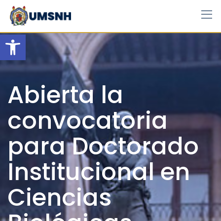
Skip
to
content
Open toolbar
Abierta la
convocatoria
para Doctorado
Institucional en
Ciencias