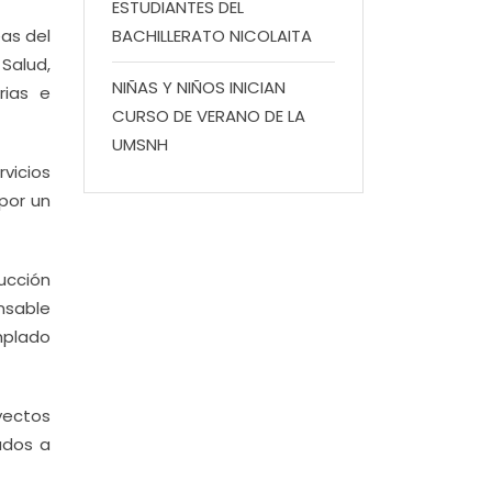
ESTUDIANTES DEL
eas del
BACHILLERATO NICOLAITA
 Salud,
NIÑAS Y NIÑOS INICIAN
rias e
CURSO DE VERANO DE LA
UMSNH
vicios
por un
ducción
nsable
mplado
yectos
ados a