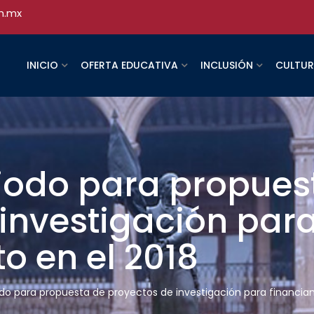
h.mx
INICIO
OFERTA EDUCATIVA
INCLUSIÓN
CULTU
riodo para propues
investigación par
o en el 2018
iodo para propuesta de proyectos de investigación para financia