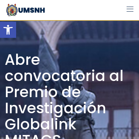
Skip
to
content
Open toolbar
Abre
convocatoria al
Premio de
Investigación
Globalink