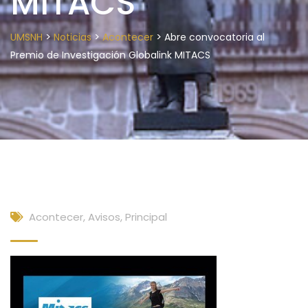
MITACS
>
>
>
UMSNH
Noticias
Acontecer
Abre convocatoria al
Premio de Investigación Globalink MITACS
Acontecer
,
Avisos
,
Principal