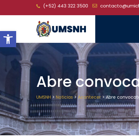
Skip
(+52) 443 322 3500
contacto@umic
to
content
Open toolbar
Abre convoca
>
>
>
UMSNH
Noticias
Acontecer
Abre convocato