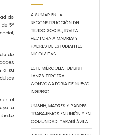
A SUMAR EN LA
dad de
RECONSTRUCCIÓN DEL
 de 5º
TEJIDO SOCIAL, INVITA
social,
RECTORA A MADRES Y
PADRES DE ESTUDIANTES
NICOLAITAS
clo de
idades
ESTE MIÉRCOLES, UMSNH
n a su
LANZA TERCERA
dultos
CONVOCATORIA DE NUEVO
INGRESO
 en el
UMSNH, MADRES Y PADRES,
poyo a
TRABAJEMOS EN UNIÓN Y EN
ntexto
COMUNIDAD: YARABÍ ÁVILA