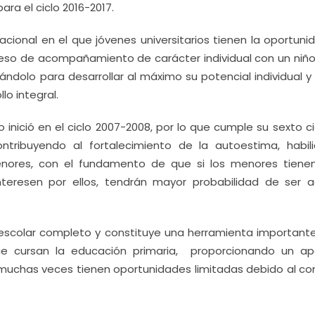
a el ciclo 2016-2017.
ional en el que jóvenes universitarios tienen la oportuni
roceso de acompañamiento de carácter individual con un niño
ndolo para desarrollar al máximo su potencial individual y 
lo integral.
ició en el ciclo 2007-2008, por lo que cumple su sexto ci
ntribuyendo al fortalecimiento de la autoestima, habil
enores, con el fundamento de que si los menores tiene
teresen por ellos, tendrán mayor probabilidad de ser a
o escolar completo y constituye una herramienta importante
ue cursan la educación primaria, proporcionando un a
 muchas veces tienen oportunidades limitadas debido al co