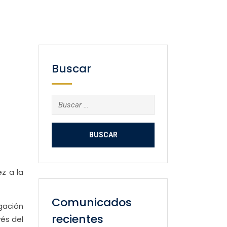
Buscar
Buscar:
ez a la
Comunicados
gación
recientes
vés del