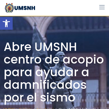
Skip
to
content
Open toolbar
Abre UMSNH
centro de acopio
para ayudar a
damnificados
por el sismo