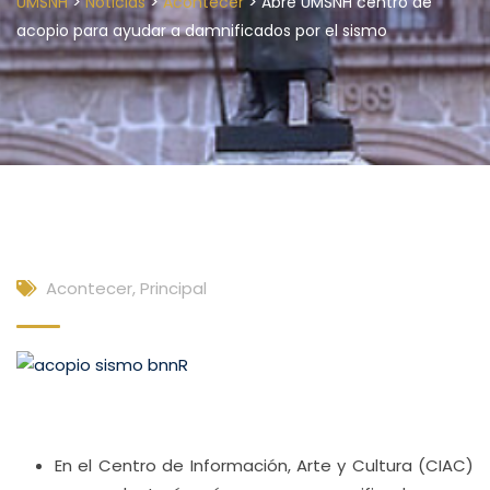
>
>
>
UMSNH
Noticias
Acontecer
Abre UMSNH centro de
acopio para ayudar a damnificados por el sismo
Acontecer
,
Principal
En el Centro de Información, Arte y Cultura (CIAC)