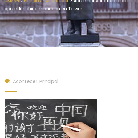
>
>
>
UMSNH
Noticias
Acontecer
Abren convocatoria para
aprender chino mandarín en Taiwán
Acontecer
,
Principal