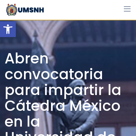
Skip
to
content
Open toolbar
Abren
convocatoria
para impartir la
Cátedra México
en la