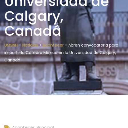
Universidad de
Calgary,
Canadá
>
>
>
UMSNH
Noticias
Acontecer
Abren convocatoria para
impartir la Cátedra México en la Universidad de Calgary,
Canadá
Acontecer
,
Principal