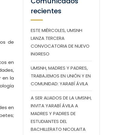
Comunicados
recientes
ESTE MIÉRCOLES, UMSNH
LANZA TERCERA
cos de
CONVOCATORIA DE NUEVO
INGRESO
cos en
UMSNH, MADRES Y PADRES,
edades,
TRABAJEMOS EN UNIÓN Y EN
r en la
COMUNIDAD: YARABÍ ÁVILA
logía
A SER ALIADOS DE LA UMSNH,
INVITA YARABÍ ÁVILA A
des en
MADRES Y PADRES DE
betes;
ESTUDIANTES DEL
BACHILLERATO NICOLAITA