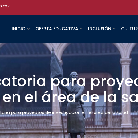
h.mx
INICIO
OFERTA EDUCATIVA
INCLUSIÓN
CULTU
atoria para proye
 en el área de la s
oria para proyectos de investigación en el área de la salud