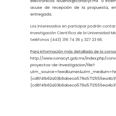
electrónicos:
rbuenor@conacyt.mx
o
inte
acuse de recepción de la propuesta, en
entregada.
Los interesados en participar podrán contar 
Investigación Científica de la Universidad M
teléfonos (443) 316 74 36 y 327 23 66.
Para información más detallada de la convoc
http://www.conacyt.gob.mx/index.php/con
proyectos-de-investigacion/file?
utm_source=feedburner&utm_medium=fe
{cd6f41b62a03b6abeca579a5712555ea4b3
{cd6f41b62a03b6abeca579a5712555ea4b3