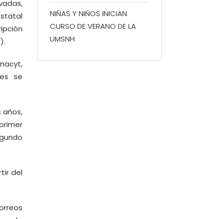
ivadas,
NIÑAS Y NIÑOS INICIAN
estatal
CURSO DE VERANO DE LA
ripción
UMSNH
).
nacyt,
les se
 años,
primer
egundo
tir del
orreos