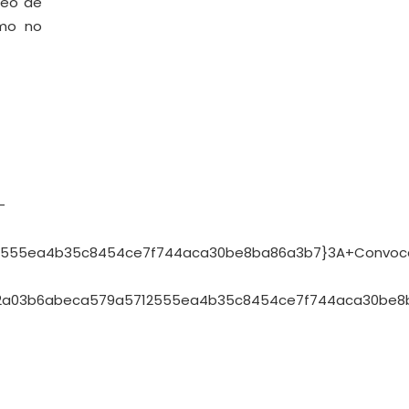
reo de
omo no
-
555ea4b35c8454ce7f744aca30be8ba86a3b7}3A+Convoca
62a03b6abeca579a5712555ea4b35c8454ce7f744aca30be8