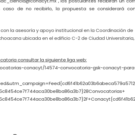
rnac_ciencia@conacyt.mx
, los postulantes recibirán un cor
 caso de no recibirlo, la propuesta se considerará c
con la asesoría y apoyo institucional en la Coordinación de
ichoacana ubicada en el edificio C-2 de Ciudad Universitaria,
atoria consultar la siguiente liga web:
vocatorias-conacyt/14574-convocatoria-gsk-conacyt-para
ed&utm_campaign=Feed{cd6f41b62a03b6abeca579a5712
5c8454ce7f744aca30be8ba86a3b7}28Convocatorias+
5c8454ce7f744aca30be8ba86a3b7}2F+Conacyt{cd6f41b