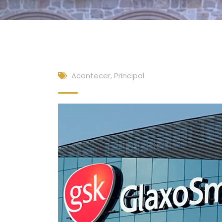
Acontecer
,
Principal