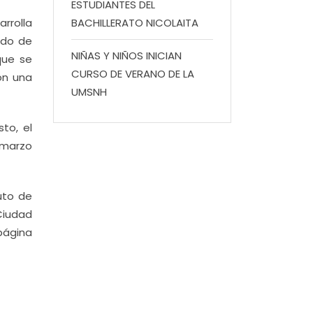
ESTUDIANTES DEL
rrolla
BACHILLERATO NICOLAITA
ado de
NIÑAS Y NIÑOS INICIAN
que se
CURSO DE VERANO DE LA
on una
UMSNH
to, el
e marzo
uto de
Ciudad
ágina