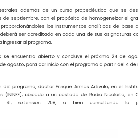
strales además de un curso propedéutico que se desa
es de septiembre, con el propósito de homogeneizar el gr
, proporcionándoles los instrumentos analíticos de base 
 deberá ser acreditado en cada una de sus asignaturas c
a ingresar al programa.
es se encuentra abierto y concluye el próximo 24 de agos
de agosto, para dar inicio con el programa a partir del 4 d
r del programa, doctor Enrique Armas Arévalo, en el Instit
s (ININEE), ubicado a un costado de Radio Nicolaita, en 
 51 31, extensión 208, o bien consultando la p
/
.