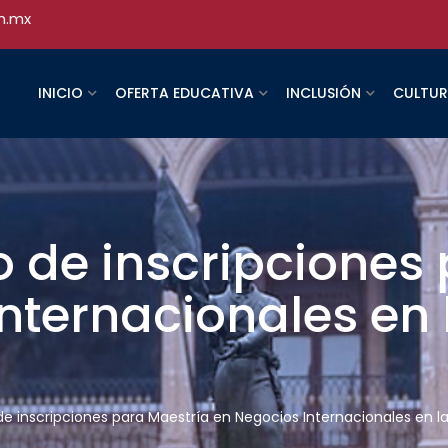
h.mx
INICIO
OFERTA EDUCATIVA
INCLUSIÓN
CULTU
 de inscripciones
nternacionales en
de inscripciones para Maestría en Negocios Internacionales en l