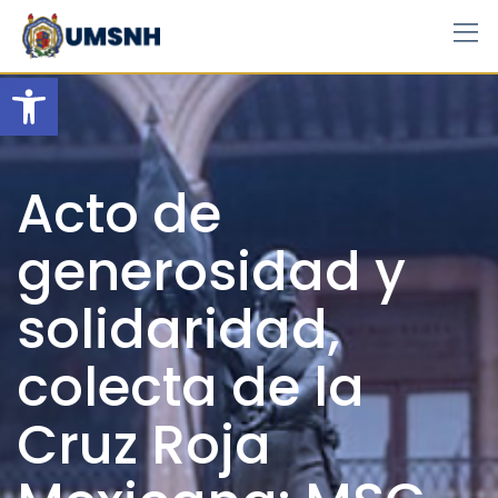
Skip
to
content
Open toolbar
Acto de
generosidad y
solidaridad,
colecta de la
Cruz Roja