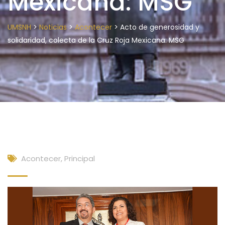
Mexicana: MSG
>
>
>
UMSNH
Noticias
Acontecer
Acto de generosidad y
solidaridad, colecta de la Cruz Roja Mexicana: MSG
Acontecer
,
Principal