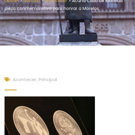
>
>
>
UMSNH
Noticias
Acontecer
Acuña Casa de Moneda
pieza conmemorativa para honrar a Morelos
Acontecer
,
Principal