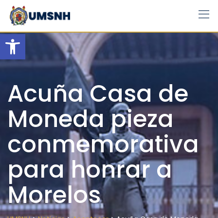
Skip
to
content
Open toolbar
Acuña Casa de
Moneda pieza
conmemorativa
para honrar a
Morelos