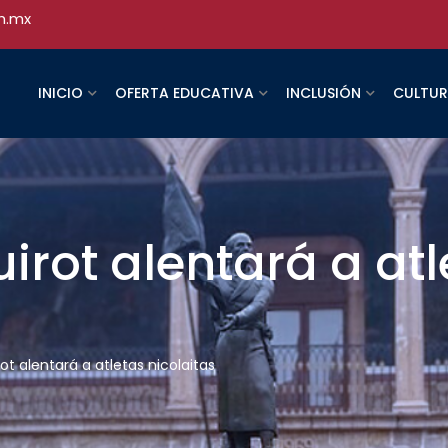
h.mx
INICIO
OFERTA EDUCATIVA
INCLUSIÓN
CULTU
irot alentará a at
rot alentará a atletas nicolaitas