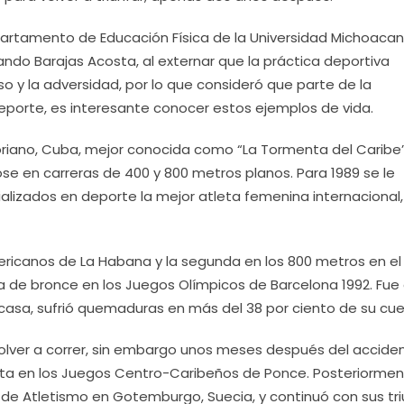
epartamento de Educación Física de la Universidad Michoaca
ndo Barajas Acosta, al externar que la práctica deportiva
o y la adversidad, por lo que consideró que parte de la
eporte, es interesante conocer estos ejemplos de vida.
Soriano, Cuba, mejor conocida como “La Tormenta del Caribe”
e en carreras de 400 y 800 metros planos. Para 1989 se le
lizados en deporte la mejor atleta femenina internacional, 
ricanos de La Habana y la segunda en los 800 metros en el
 de bronce en los Juegos Olímpicos de Barcelona 1992. Fue
casa, sufrió quemaduras en más del 38 por ciento de su cue
 volver a correr, sin embargo unos meses después del accide
lata en los Juegos Centro-Caribeños de Ponce. Posteriormen
 de Atletismo en Gotemburgo, Suecia, y continuó con sus tr