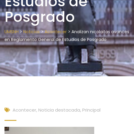
Estudios de
Posgrado
>
>
>
UMSNH
Noticias
Acontecer
Analizan nicolaitas avances
en Reglamento General de Estudios de Posgrado
Acontecer
,
Noticia destacada
,
Principal