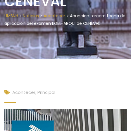
CENEVAL
>
>
>
UMSNH
Noticias
Acontecer
Anuncian tercera fecha de
aplicación del examen EGEL-ARQUI de CENEVAL
Acontecer
,
Principal