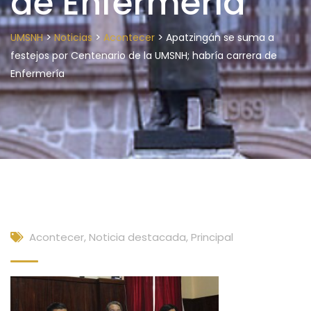
de Enfermería
>
>
>
UMSNH
Noticias
Acontecer
Apatzingán se suma a
festejos por Centenario de la UMSNH; habría carrera de
Enfermería
Acontecer
,
Noticia destacada
,
Principal