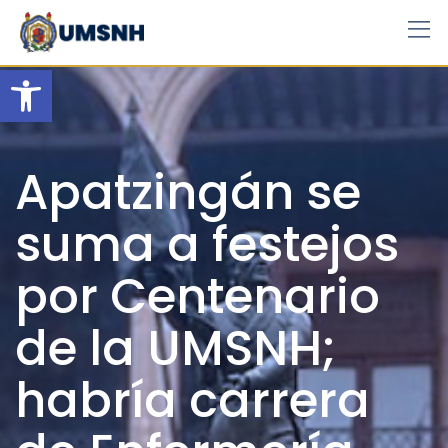
Skip
to
content
Open toolbar
Apatzingán se
suma a festejos
por Centenario
de la UMSNH;
habría carrera