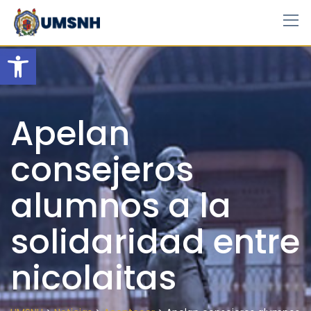
Skip
to
content
Open toolbar
Apelan
consejeros
alumnos a la
solidaridad entre
nicolaitas