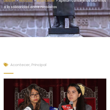
>
>
>
UMSNH
Noticias
Acontecer
Apelan consejeros alumnos
a la solidaridad entre nicolaitas
Acontecer
,
Principal