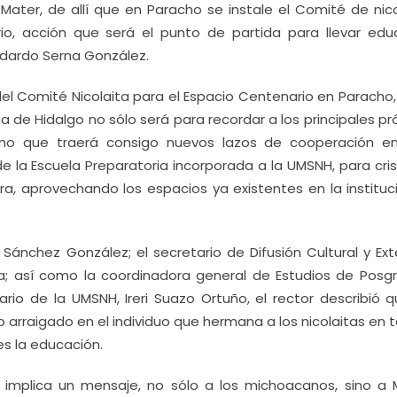
 Mater, de allí que en Paracho se instale el Comité de nico
rio, acción que será el punto de partida para llevar edu
Medardo Serna González.
del Comité Nicolaita para el Espacio Centenario en Paracho,
a de Hidalgo no sólo será para recordar a los principales p
ino que traerá consigo nuevos lazos de cooperación en
de la Escuela Preparatoria incorporada a la UMSNH, para cris
ura, aprovechando los espacios ya existentes en la instituc
Sánchez González; el secretario de Difusión Cultural y Ext
eroa; así como la coordinadora general de Estudios de Posg
io de la UMSNH, Ireri Suazo Ortuño, el rector describió q
arraigado en el individuo que hermana a los nicolaitas en 
es la educación.
- implica un mensaje, no sólo a los michoacanos, sino a 