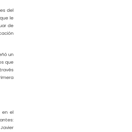
tes del
 que le
uar de
cación
señó un
os que
través
rimera
 en el
rantes:
Javier