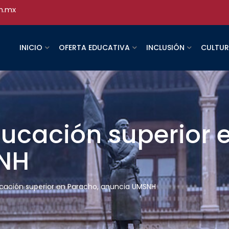
h.mx
INICIO
OFERTA EDUCATIVA
INCLUSIÓN
CULTU
ucación superior 
NH
cación superior en Paracho, anuncia UMSNH