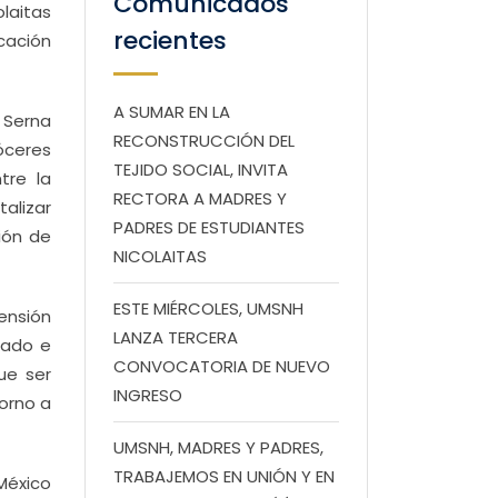
Comunicados
laitas
recientes
cación
A SUMAR EN LA
 Serna
RECONSTRUCCIÓN DEL
róceres
TEJIDO SOCIAL, INVITA
tre la
RECTORA A MADRES Y
talizar
PADRES DE ESTUDIANTES
ión de
NICOLAITAS
ESTE MIÉRCOLES, UMSNH
ensión
LANZA TERCERA
rado e
CONVOCATORIA DE NUEVO
ue ser
INGRESO
torno a
UMSNH, MADRES Y PADRES,
TRABAJEMOS EN UNIÓN Y EN
México