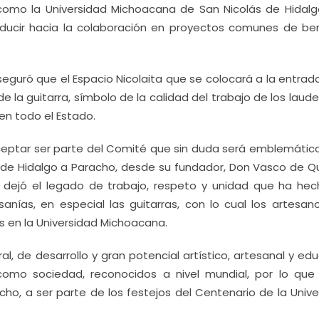
 como la Universidad Michoacana de San Nicolás de Hidalg
onducir hacia la colaboración en proyectos comunes de ben
seguró que el Espacio Nicolaita que se colocará a la entrad
de la guitarra, símbolo de la calidad del trabajo de los laud
en todo el Estado.
ceptar ser parte del Comité que sin duda será emblemático
 de Hidalgo a Paracho, desde su fundador, Don Vasco de Qu
dejó el legado de trabajo, respeto y unidad que ha hec
sanías, en especial las guitarras, con lo cual los artesan
s en la Universidad Michoacana.
l, de desarrollo y gran potencial artístico, artesanal y ed
omo sociedad, reconocidos a nivel mundial, por lo qu
, a ser parte de los festejos del Centenario de la Unive