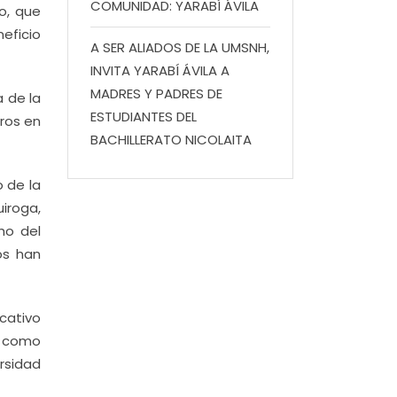
COMUNIDAD: YARABÍ ÁVILA
o, que
eficio
A SER ALIADOS DE LA UMSNH,
INVITA YARABÍ ÁVILA A
MADRES Y PADRES DE
a de la
ESTUDIANTES DEL
eros en
BACHILLERATO NICOLAITA
 de la
iroga,
ho del
os han
ucativo
e como
rsidad