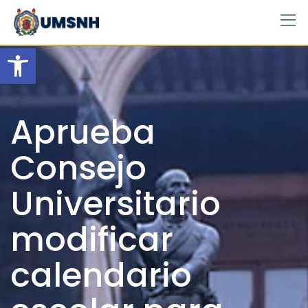
Skip
to
content
Open toolbar
Aprueba
Consejo
Universitario
modificar
calendario