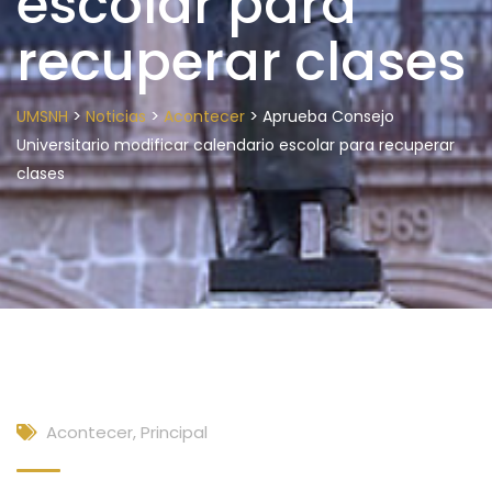
escolar para
recuperar clases
>
>
>
UMSNH
Noticias
Acontecer
Aprueba Consejo
Universitario modificar calendario escolar para recuperar
clases
Acontecer
,
Principal