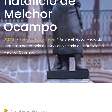
natalicio de
Melchor
Ocampo
>
>
>
UMSNH
Noticias
Acontecer
Asiste el rector Medardo
Serna a la ceremonia del CCIII aniversario del natalicio de
Melchor Ocampo
Acontecer
,
Principal