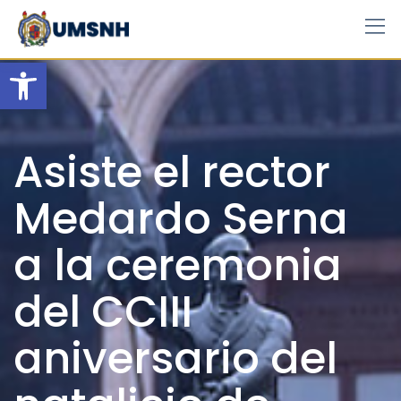
Skip
to
content
Open toolbar
Asiste el rector
Medardo Serna
a la ceremonia
del CCIII
aniversario del