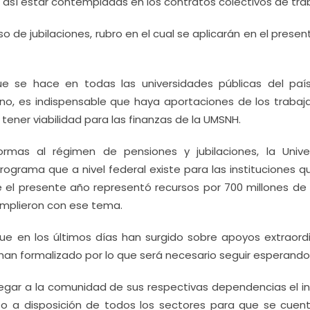
 así estar contempladas en los contratos colectivos de tra
 de jubilaciones, rubro en el cual se aplicarán en el prese
 que se hace en todas las universidades públicas del paí
rno, es indispensable que haya aportaciones de los trabaj
ner viabilidad para las finanzas de la UMSNH.
rmas al régimen de pensiones y jubilaciones, la Unive
rograma que a nivel federal existe para las instituciones q
 el presente año representó recursos por 700 millones de
umplieron con ese tema.
e en los últimos días han surgido sobre apoyos extraordi
han formalizado por lo que será necesario seguir esperando
 llegar a la comunidad de sus respectivas dependencias el 
to a disposición de todos los sectores para que se cuen