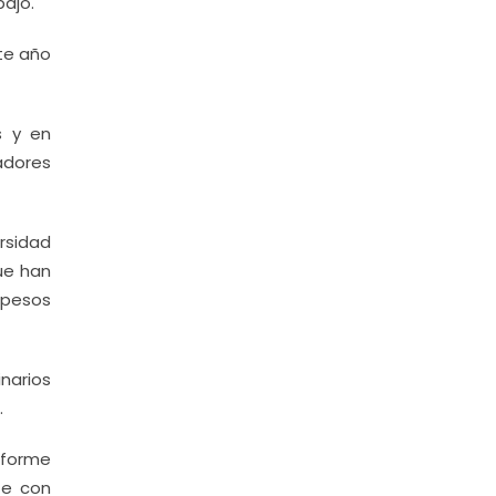
bajo.
nte año
s y en
adores
rsidad
ue han
 pesos
narios
.
informe
te con