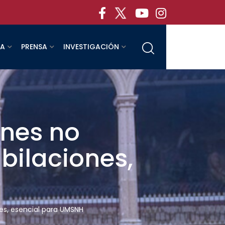
RA
PRENSA
INVESTIGACIÓN
ones no
bilaciones,
nes, esencial para UMSNH