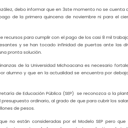
nzález, debo informar que en 3ste momento no se cuenta c
pago de la primera quincena de noviembre ni para el cier
e recursos para cumplir con el pago de los casi 8 mil traba
esantes y se han tocado infinidad de puertas ante las di
na pronta solución.
finanzas de la Universidad Michoacana es necesario fortale
r alumno y que en la actualidad se encuentra por debajo
taría de Educación Pública (SEP) se reconozca a la planti
presupuesto ordinario, al grado de que para cubrir los sala
illones de pesos.
s que no están consideradas por el Modelo SEP pero que 