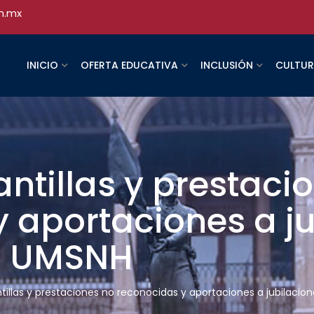
h.mx
INICIO
OFERTA EDUCATIVA
INCLUSIÓN
CULTU
antillas y prestaci
 aportaciones a ju
a UMSNH
tillas y prestaciones no reconocidas y aportaciones a jubilacio