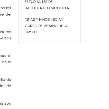
ESTUDIANTES DEL
on los
BACHILLERATO NICOLAITA
re del
NIÑAS Y NIÑOS INICIAN
CURSO DE VERANO DE LA
jadores
UMSNH
versas
cer el
 de la
lla de
rios de
sí son