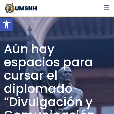
Skip
to
content
Open toolbar
Aún hay
espacios para
cursar el
diplomado
“Divulgación y