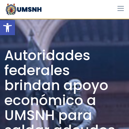
Skip
to
content
Open toolbar
Autoridades
federales
brindan apoyo
económico a
UMSNH para