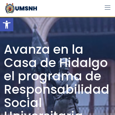
Skip
to
content
Open toolbar
Avanza en la
Casa de Hidalgo
el programa de
Responsabilidad
Social