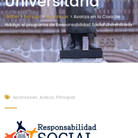
Universitaria
>
>
>
UMSNH
Noticias
Acontecer
Avanza en la Casa de
Hidalgo el programa de Responsabilidad Social Universitaria
Acontecer
,
Avisos
,
Principal