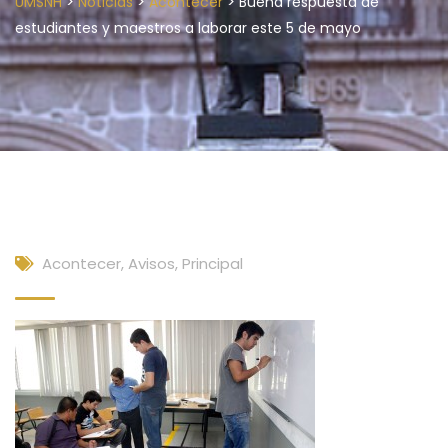
>
>
>
UMSNH
Noticias
Acontecer
Buena respuesta de
estudiantes y maestros a laborar este 5 de mayo
Acontecer
,
Avisos
,
Principal