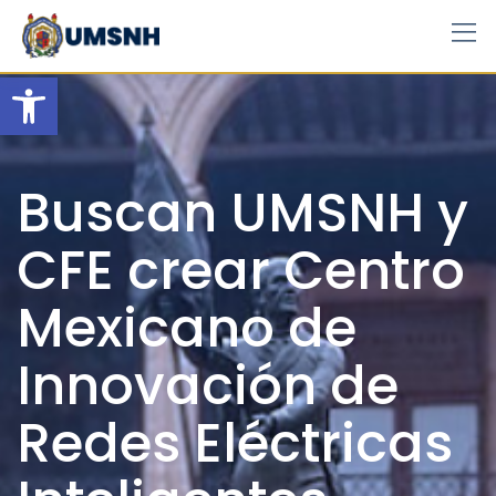
Skip
to
content
Open toolbar
Buscan UMSNH y
CFE crear Centro
Mexicano de
Innovación de
Redes Eléctricas