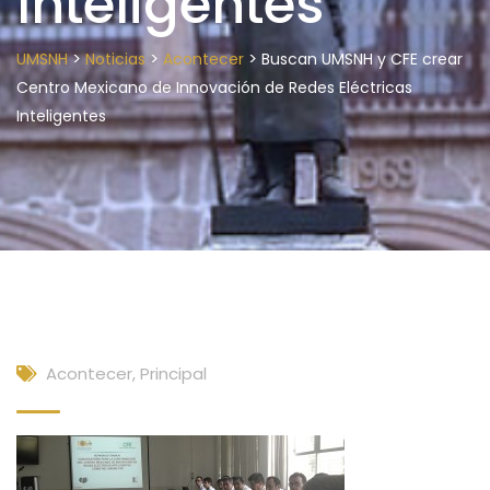
Inteligentes
>
>
>
UMSNH
Noticias
Acontecer
Buscan UMSNH y CFE crear
Centro Mexicano de Innovación de Redes Eléctricas
Inteligentes
Acontecer
,
Principal