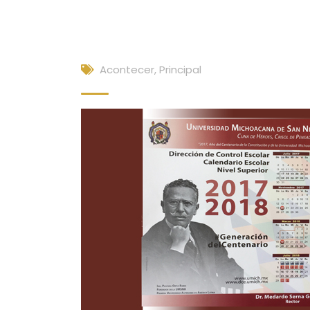
Acontecer
,
Principal