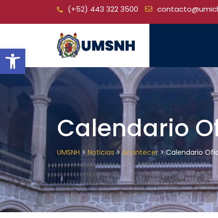
Skip
(+52) 443 322 3500
contacto@umic
to
content
Open toolbar
Calendario Of
>
>
>
UMSNH
Noticias
Acontecer
Calendario Ofic